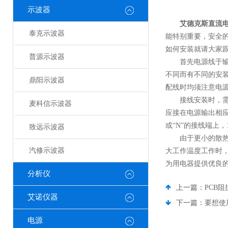
示波器
艾德克斯直流
泰克示波器
能特别重要，安全
如何安装就请大家
普源示波器
首先电源线于输入
不同而有不同的安
鼎阳示波器
配线时均须注意电
接线安装时，需确
麦科信示波器
应接在电源输出相应
或“N”的接线端上，
致远示波器
由于更小的散热片
汽修示波器
大工作温度工作时
为用电器提供优良
分析仪
上一篇：
PCB
艾诺仪器
下一篇：
要想使
电源