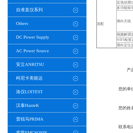
近场侦测
多功能探
自准直仪系列
测向天线
Others
选配
视频解调
DC Power Supply
WIFI检
测向定位
AC Power Source
安立ANRITSU
产
柯尼卡美能达
您的单
洛仪LOITEST
汉泰HanteK
您的姓
普锐马PRIMA
联系电
索莘EMCSOSIN