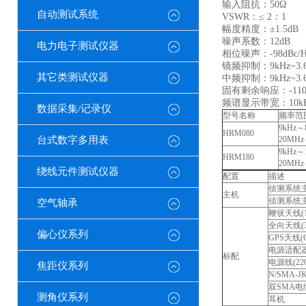
输入阻抗：50Ω
自动测试系统
VSWR：≤ 2：1
幅度精度：±1.5dB
噪声系数：12dB
电力电子测试仪器
相位噪声：-98dBc/H
镜频抑制：9kHz~3.6G
其它类测试仪器
中频抑制：9kHz~3.6G
固有剩余响应：-110
频谱显示带宽：10kH
数据采集/记录仪
型号名称
频率范
9kHz
HRM080
台式数字多用表
20MH
9kHz
HRM180
20MH
绕线元件测试仪器
配置
描述
侦测系统主机
主机
侦测系统主机
空气轴承
鞭状天线(1
全向天线(30
偏心仪系列
GPS天线(
电源适配器(
标配
电源线(220
焦距仪系列
N/SMA-
双SMA电缆
测角仪系列
耳机