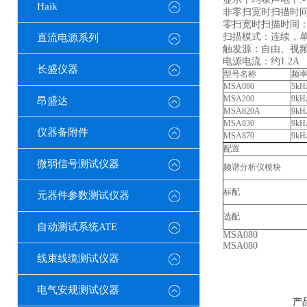
Haik
非零扫宽时扫描时间：5
零扫宽时扫描时间：20
扫描模式：连续，
直流电源系列
触发源：自由、视
电源电流：约1.2A
长盛仪器
型号名称
频
MSA080
5kH
MSA200
9kH
昂盛达
MSA820A
9kH
MSA830
9kH
仪器备附件
MSA870
9kH
配置
微弱信号测试仪器
频谱分析仪模块
标配
元器件参数测试仪器
选配
自动测试系统ATE
MSA080
MSA080
线束线缆测试仪器
电气安规测试仪器
产