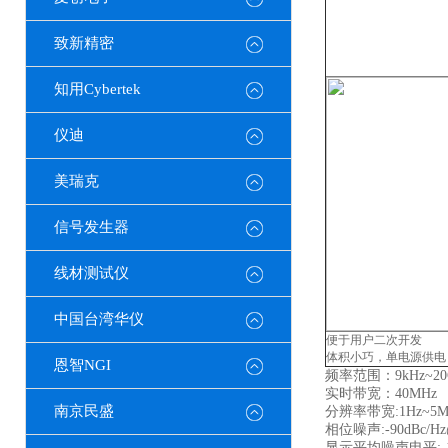
致新精密
知用Cybertek
仪迪
美瑞克
信号发生器
线材测试仪
中国台湾华仪
便于用户二次开发
体积小巧，单电源供电
恩智NGI
频率范围：9kHz~20
实时带宽：40MHz
南京民盛
分辨率带宽:1Hz~5M
相位噪声:-90dBc/Hz
显示平均噪声电平:-1