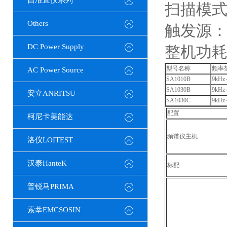
自准直仪系列
扫描模
Others
触发源
DC Power Supply
整机功耗
型号名称
频率
AC Power Source
SA1010B
9kHz
SA1030B
9kHz
安立ANRITSU
SA1030C
9kHz
配置
柯尼卡美能达
频谱仪主机
洛仪LOITEST
汉泰HanteK
标配
普锐马PRIMA
索莘EMCSOSIN