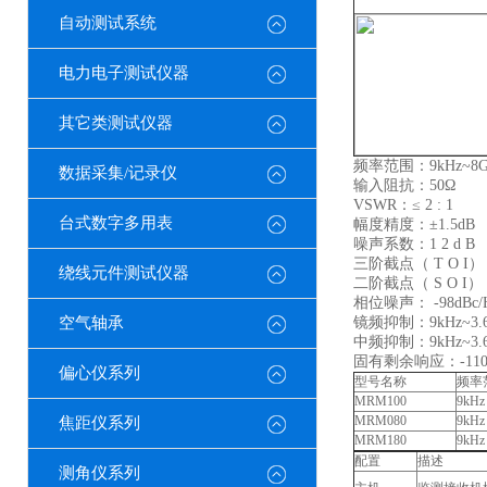
自动测试系统
电力电子测试仪器
其它类测试仪器
频率范围：9kHz~8G
数据采集/记录仪
输入阻抗：50Ω
VSWR：≤ 2 : 1
台式数字多用表
幅度精度：±1.5dB
噪声系数：1 2 d B
三阶截点（ T O I）
绕线元件测试仪器
二阶截点（ S O I）
相位噪声： -98dBc/
空气轴承
镜频抑制：9kHz~3.6G
中频抑制：9kHz~3.6G
固有剩余响应：-110
偏心仪系列
型号名称
频率
MRM100
9kHz
MRM080
9kH
焦距仪系列
MRM180
9kH
配置
描述
测角仪系列