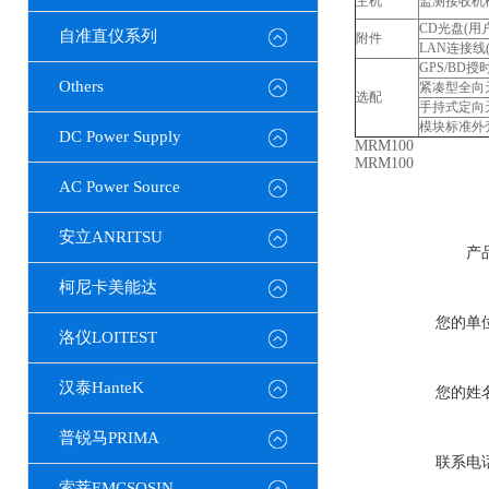
主机
监测接收机
CD光盘(用
自准直仪系列
附件
LAN连接线
GPS/BD授
Others
紧凑型全向天线(
选配
手持式定向天线
模块标准外
DC Power Supply
MRM100
MRM100
AC Power Source
安立ANRITSU
产
柯尼卡美能达
您的单
洛仪LOITEST
汉泰HanteK
您的姓
普锐马PRIMA
联系电
索莘EMCSOSIN